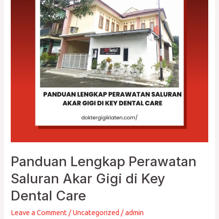
Perawatan
Saluran
Akar
Gigi
di
Key
Dental
Care
Panduan Lengkap Perawatan
Saluran Akar Gigi di Key
Dental Care
Leave a Comment
/
Uncategorized
/
admin