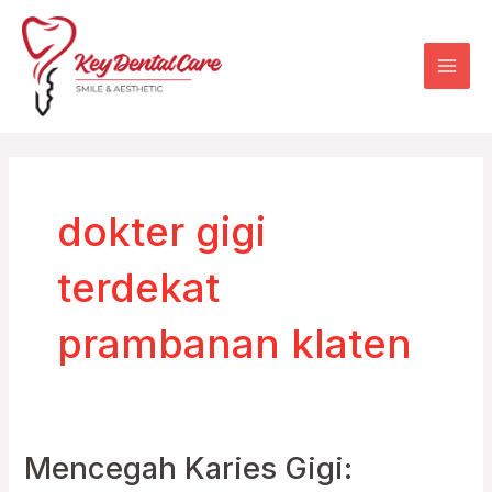
Skip
Mai
to
Men
content
dokter gigi
terdekat
prambanan klaten
Mencegah Karies Gigi:
Mencegah