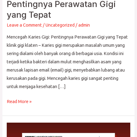
Karies
Pentingnya Perawatan Gigi
Gigi:
yang Tepat
Pentingnya
Perawatan
Leave a Comment
/
Uncategorized
/
admin
Gigi
Mencegah Karies Gigi: Pentingnya Perawatan Gigi yang Tepat
yang
klinik gigi klaten – Karies gigi merupakan masalah umum yang
Tepat
sering dialami oleh banyak orang di berbagai usia. Kondisi ini
terjadi ketika bakteri dalam mulut menghasilkan asam yang
merusak lapisan email (email) gigi, menyebabkan lubang atau
kerusakan pada gigi. Mencegah karies gigi sangat penting
untuk menjaga kesehatan […]
Read More »
Panduan
Lengkap