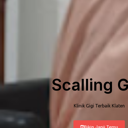
Scalling G
Klinik Gigi Terbaik Klaten
Bikin Janji Temu