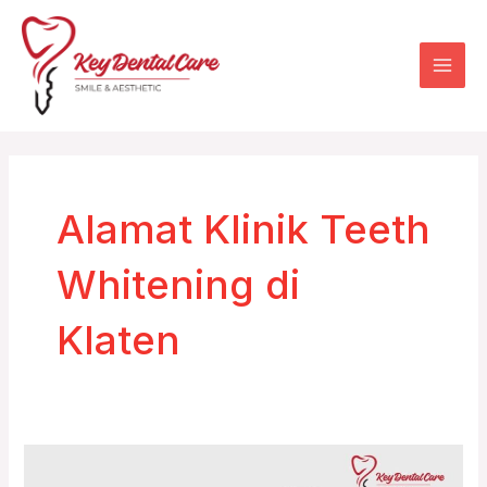
Skip
Mai
to
Men
content
Alamat Klinik Teeth
Whitening di
Klaten
Alamat