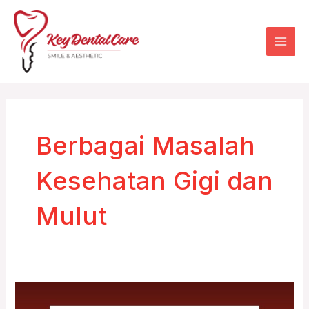
Skip
Mai
to
Men
content
Berbagai Masalah
Kesehatan Gigi dan
Mulut
Berbagai