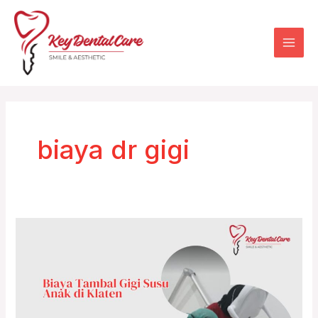
Skip
Mai
to
Men
content
biaya dr gigi
Biaya
Tambal
Gigi
Susu
Anak