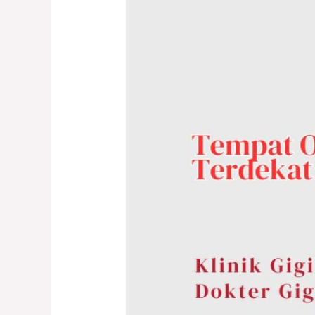
Operasi
Gigi
Bungsu
Terdekat
(Odontektomi)