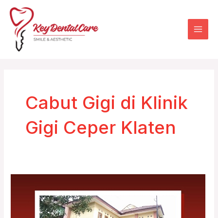
Skip
Mai
to
Men
content
Cabut Gigi di Klinik
Gigi Ceper Klaten
Cabut
Gigi
di