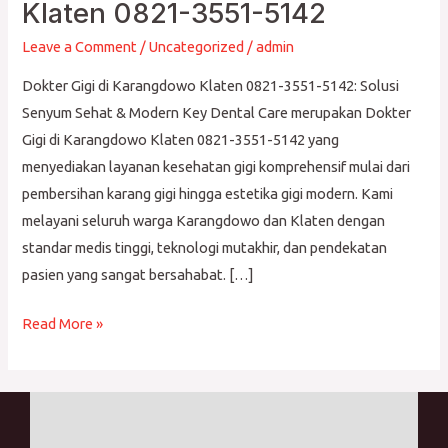
Gigi
Klaten 0821-3551-5142
di
Leave a Comment
/
Uncategorized
/
admin
Karangdowo
Klaten
Dokter Gigi di Karangdowo Klaten 0821-3551-5142: Solusi
0821-
Senyum Sehat & Modern Key Dental Care merupakan Dokter
3551-
Gigi di Karangdowo Klaten 0821-3551-5142 yang
5142
menyediakan layanan kesehatan gigi komprehensif mulai dari
pembersihan karang gigi hingga estetika gigi modern. Kami
melayani seluruh warga Karangdowo dan Klaten dengan
standar medis tinggi, teknologi mutakhir, dan pendekatan
pasien yang sangat bersahabat. […]
Read More »