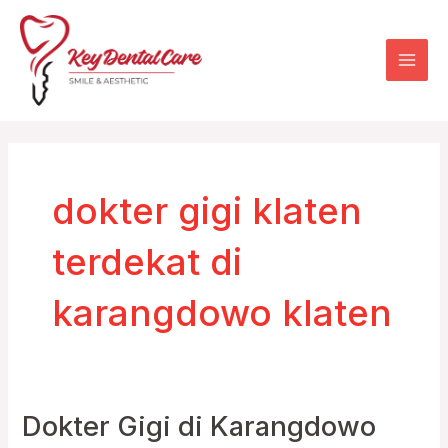
Skip
Mai
to
Men
content
dokter gigi klaten
terdekat di
karangdowo klaten
Dokter Gigi di Karangdowo
Dokter