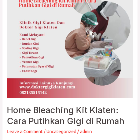
Klaten:
Cara
Putihkan
Gigi
di
Rumah
Home Bleaching Kit Klaten:
Cara Putihkan Gigi di Rumah
Leave a Comment
/
Uncategorized
/
admin