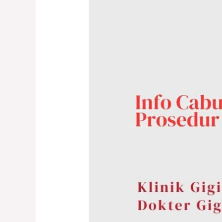
Cabut
Gigi
Murah
&
Prosedur
Aman
di
Klaten