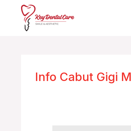
Skip
to
content
Info Cabut Gigi 
Info