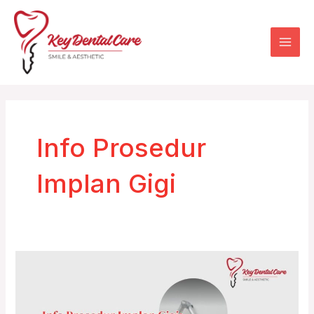
Skip
Mai
to
Men
content
Info Prosedur
Implan Gigi
Info
Prosedur
Implan