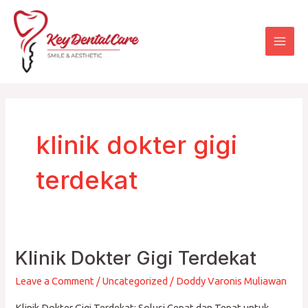
Skip
Mai
to
Men
content
klinik dokter gigi
terdekat
Klinik Dokter Gigi Terdekat
Klinik
Dokter
Leave a Comment
/
Uncategorized
/
Doddy Varonis Muliawan
Gigi
Klinik Dokter Gigi Terdekat: Solusi Cepat dan Tepat untuk