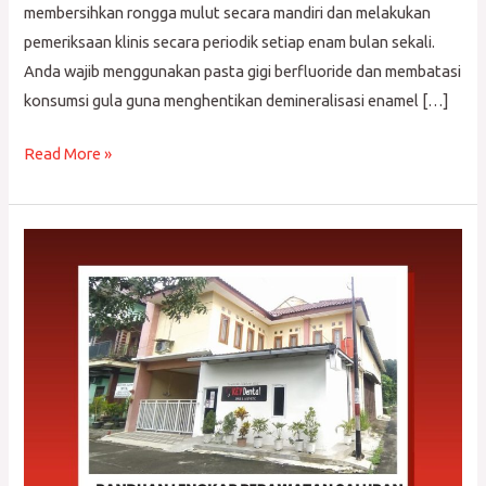
membersihkan rongga mulut secara mandiri dan melakukan
pemeriksaan klinis secara periodik setiap enam bulan sekali.
Anda wajib menggunakan pasta gigi berfluoride dan membatasi
konsumsi gula guna menghentikan demineralisasi enamel […]
Read More »
Panduan
Lengkap
Perawatan
Saluran
Akar
Gigi
di
Key
Dental