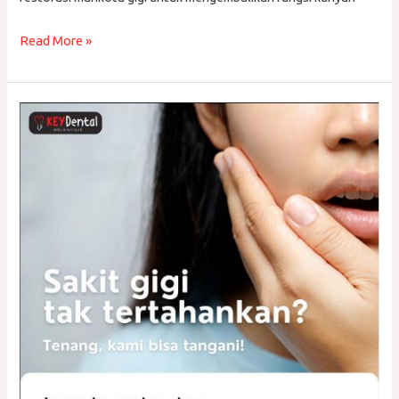
Read More »
Cara
Memilih
Dokter
Gigi
Klaten
Terbaik
di
Prambanan