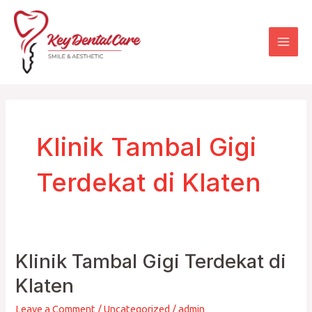
Skip
Mai
to
Men
content
Klinik Tambal Gigi
Terdekat di Klaten
Klinik Tambal Gigi Terdekat di
Klinik
Tambal
Klaten
Gigi
Leave a Comment
/
Uncategorized
/
admin