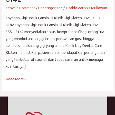
Lansia
Di
Leave a Comment
/
Uncategorized
/
Doddy Varonis Muliawan
Klinik
Layanan Gigi Untuk Lansia Di Klinik Gigi Klaten 0821-3551-
Gigi
5142 Layanan Gigi Untuk Lansia Di Klinik Gigi Klaten 0821-
Klaten
3551-5142 menyediakan solusi komprehensif bagi orang tua
0821-
yang membutuhkan gigi tiruan, perawatan gusi, hingga
3551-
pembersihan karang gigi yang aman. Klinik Key Dental Care
5142
Klaten memastikan pasien senior mendapatkan penanganan
yang lembut, profesional, dan tepat sasaran untuk menjaga
kualitas […]
Read More »