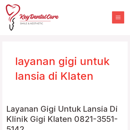
Skip
Mai
to
Men
content
layanan gigi untuk
lansia di Klaten
Layanan Gigi Untuk Lansia Di
Layanan
Gigi
Klinik Gigi Klaten 0821-3551-
Untuk
5142