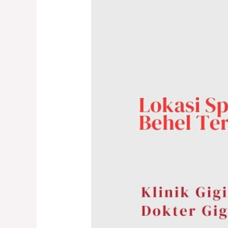
Spesialis
Pasang
Behel
Terbaik
di
Klaten