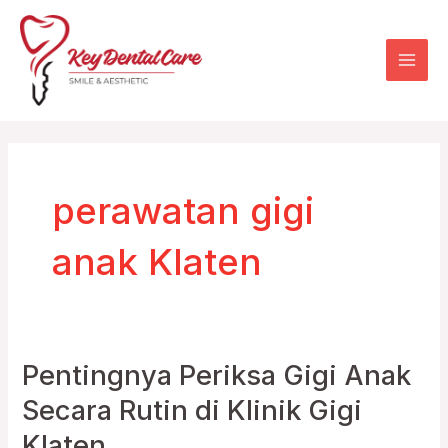
Skip
Mai
to
Men
content
perawatan gigi
anak Klaten
Pentingnya Periksa Gigi Anak
Pentingnya
Periksa
Secara Rutin di Klinik Gigi
Gigi
Klaten