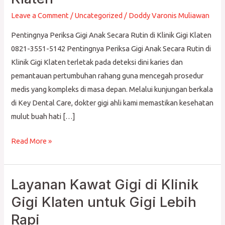
Anak
Secara
Leave a Comment
/
Uncategorized
/
Doddy Varonis Muliawan
Rutin
Pentingnya Periksa Gigi Anak Secara Rutin di Klinik Gigi Klaten
di
0821-3551-5142 Pentingnya Periksa Gigi Anak Secara Rutin di
Klinik
Klinik Gigi Klaten terletak pada deteksi dini karies dan
Gigi
pemantauan pertumbuhan rahang guna mencegah prosedur
Klaten
medis yang kompleks di masa depan. Melalui kunjungan berkala
di Key Dental Care, dokter gigi ahli kami memastikan kesehatan
mulut buah hati […]
Read More »
Layanan Kawat Gigi di Klinik
Layanan
Kawat
Gigi Klaten untuk Gigi Lebih
Gigi
Rapi
di