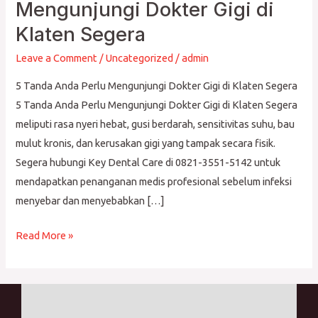
Tanda
Mengunjungi Dokter Gigi di
Anda
Klaten Segera
Perlu
Mengunjungi
Leave a Comment
/
Uncategorized
/
admin
Dokter
5 Tanda Anda Perlu Mengunjungi Dokter Gigi di Klaten Segera
Gigi
5 Tanda Anda Perlu Mengunjungi Dokter Gigi di Klaten Segera
di
meliputi rasa nyeri hebat, gusi berdarah, sensitivitas suhu, bau
Klaten
mulut kronis, dan kerusakan gigi yang tampak secara fisik.
Segera
Segera hubungi Key Dental Care di 0821-3551-5142 untuk
mendapatkan penanganan medis profesional sebelum infeksi
menyebar dan menyebabkan […]
Read More »