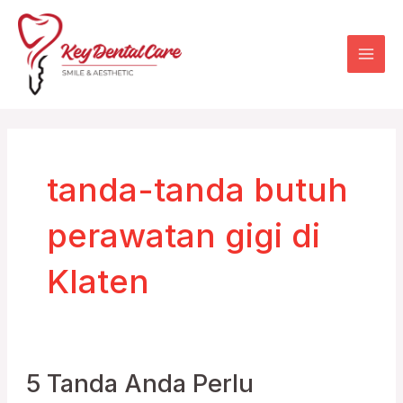
Skip
Mai
to
Men
content
tanda-tanda butuh
perawatan gigi di
Klaten
5 Tanda Anda Perlu
5