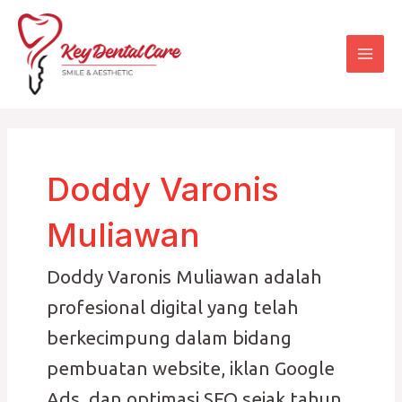
Skip
Mai
to
Men
content
Doddy Varonis
Muliawan
Doddy Varonis Muliawan adalah
profesional digital yang telah
berkecimpung dalam bidang
pembuatan website, iklan Google
Ads, dan optimasi SEO sejak tahun