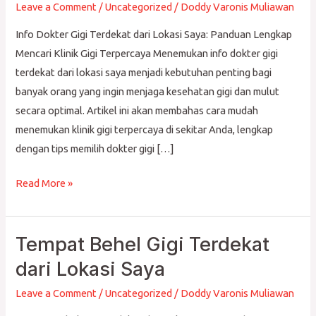
Leave a Comment
/
Uncategorized
/
Doddy Varonis Muliawan
Terdekat
dari
Info Dokter Gigi Terdekat dari Lokasi Saya: Panduan Lengkap
Lokasi
Mencari Klinik Gigi Terpercaya Menemukan info dokter gigi
Saya
terdekat dari lokasi saya menjadi kebutuhan penting bagi
banyak orang yang ingin menjaga kesehatan gigi dan mulut
secara optimal. Artikel ini akan membahas cara mudah
menemukan klinik gigi terpercaya di sekitar Anda, lengkap
dengan tips memilih dokter gigi […]
Read More »
Tempat Behel Gigi Terdekat
Tempat
Behel
dari Lokasi Saya
Gigi
Leave a Comment
/
Uncategorized
/
Doddy Varonis Muliawan
Terdekat