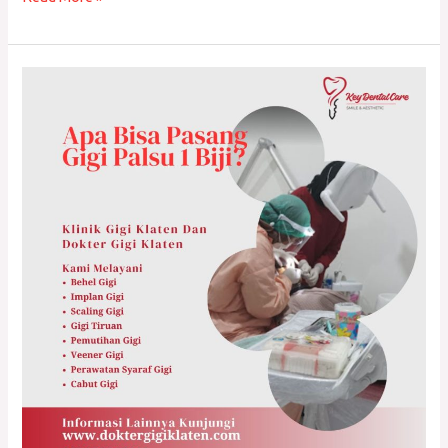
Apa
Bisa
Pasang
Gigi
Palsu
1
Biji?