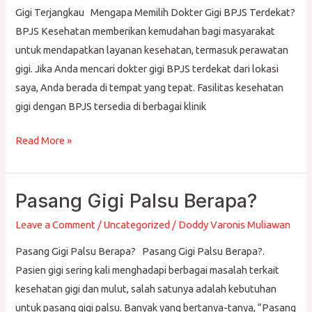
Saya:
Gigi Terjangkau Mengapa Memilih Dokter Gigi BPJS Terdekat?
Solusi
BPJS Kesehatan memberikan kemudahan bagi masyarakat
Perawatan
untuk mendapatkan layanan kesehatan, termasuk perawatan
Gigi
gigi. Jika Anda mencari dokter gigi BPJS terdekat dari lokasi
Terjangkau
saya, Anda berada di tempat yang tepat. Fasilitas kesehatan
gigi dengan BPJS tersedia di berbagai klinik
Read More »
Pasang Gigi Palsu Berapa?
Pasang
Gigi
Leave a Comment
/
Uncategorized
/
Doddy Varonis Muliawan
Palsu
Pasang Gigi Palsu Berapa? Pasang Gigi Palsu Berapa?.
Berapa?
Pasien gigi sering kali menghadapi berbagai masalah terkait
kesehatan gigi dan mulut, salah satunya adalah kebutuhan
untuk pasang gigi palsu. Banyak yang bertanya-tanya, “Pasang