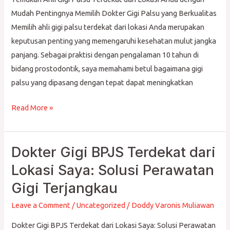
Lokasi
Mudah Pentingnya Memilih Dokter Gigi Palsu yang Berkualitas
Anda
Memilih ahli gigi palsu terdekat dari lokasi Anda merupakan
dengan
keputusan penting yang memengaruhi kesehatan mulut jangka
Mudah
panjang. Sebagai praktisi dengan pengalaman 10 tahun di
bidang prostodontik, saya memahami betul bagaimana gigi
palsu yang dipasang dengan tepat dapat meningkatkan
Read More »
Dokter Gigi BPJS Terdekat dari
Dokter
Gigi
Lokasi Saya: Solusi Perawatan
BPJS
Gigi Terjangkau
Terdekat
dari
Leave a Comment
/
Uncategorized
/
Doddy Varonis Muliawan
Lokasi
Dokter Gigi BPJS Terdekat dari Lokasi Saya: Solusi Perawatan