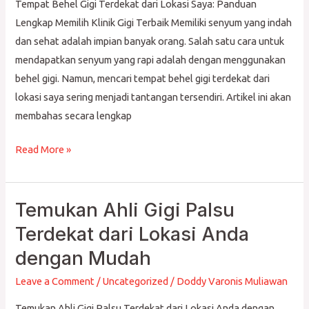
dari
Tempat Behel Gigi Terdekat dari Lokasi Saya: Panduan
Lokasi
Lengkap Memilih Klinik Gigi Terbaik Memiliki senyum yang indah
Saya
dan sehat adalah impian banyak orang. Salah satu cara untuk
mendapatkan senyum yang rapi adalah dengan menggunakan
behel gigi. Namun, mencari tempat behel gigi terdekat dari
lokasi saya sering menjadi tantangan tersendiri. Artikel ini akan
membahas secara lengkap
Read More »
Temukan Ahli Gigi Palsu
Temukan
Ahli
Terdekat dari Lokasi Anda
Gigi
dengan Mudah
Palsu
Terdekat
Leave a Comment
/
Uncategorized
/
Doddy Varonis Muliawan
dari
Temukan Ahli Gigi Palsu Terdekat dari Lokasi Anda dengan