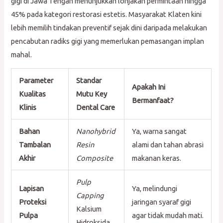
gigi di Jawa Tengah menunjukkan lonjakan permintaan hingga
45% pada kategori restorasi estetis. Masyarakat Klaten kini
lebih memilih tindakan preventif sejak dini daripada melakukan
pencabutan radiks gigi yang memerlukan pemasangan implan
mahal.
Parameter
Standar
Apakah Ini
Kualitas
Mutu Key
Bermanfaat?
Klinis
Dental Care
Bahan
Nanohybrid
Ya, warna sangat
Tambalan
Resin
alami dan tahan abrasi
Akhir
Composite
makanan keras.
Pulp
Lapisan
Ya, melindungi
Capping
Proteksi
jaringan syaraf gigi
Kalsium
Pulpa
agar tidak mudah mati.
Hidroksida