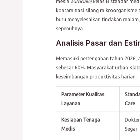
mesin
autoclave
kelas B standar medis
kontaminasi silang mikroorganisme 
buru menyelesaikan tindakan malam
sepenuhnya.
Analisis Pasar dan Es
Memasuki pertengahan tahun 2026, an
sebesar 60%. Masyarakat urban Klaten
keseimbangan produktivitas harian.
Parameter Kualitas
Standa
Layanan
Care
Kesiapan Tenaga
Dokter
Medis
Segar