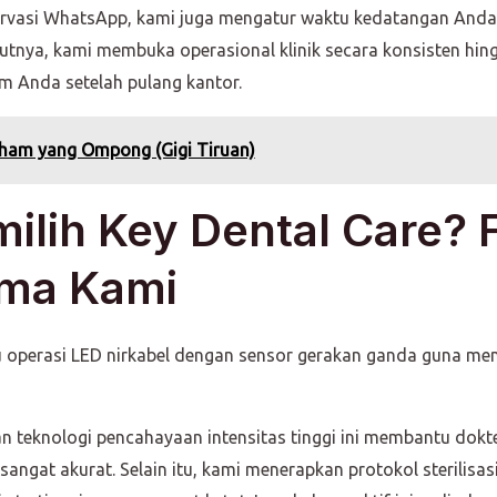
eservasi WhatsApp, kami juga mengatur waktu kedatangan Anda
jutnya, kami membuka operasional klinik secara konsisten hin
m Anda setelah pulang kantor.
aham yang Ompong (Gigi Tiruan)
lih Key Dental Care? 
ma Kami
operasi LED nirkabel dengan sensor gerakan ganda guna menj
n teknologi pencahayaan intensitas tinggi ini membantu dokt
 sangat akurat. Selain itu, kami menerapkan protokol sterilis