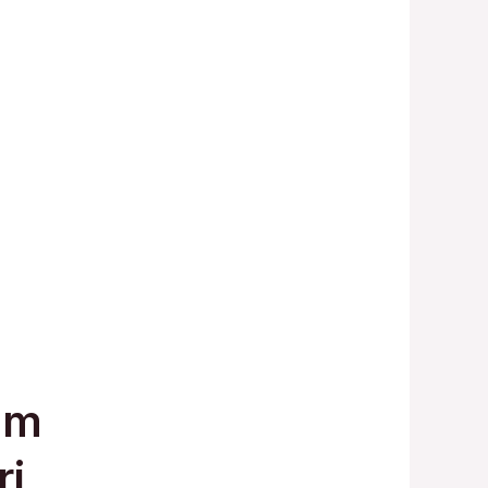
um
ri