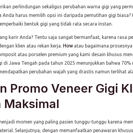
kan perlindungan sekaligus perubahan warna gigi yang perma
Anda harus memilih opsi ini daripada pemutihan gigi biasa? 
mperbaiki bentuk gigi yang tidak rata secara instan.
ng karir Anda? Tentu saja sangat bermanfaat, karena rasa pe
engan klien atau rekan kerja.
How
atau bagaimana prosesnya b
komposit atau porselen premium yang kami desain khusus mengi
gigi di Jawa Tengah pada tahun 2025 menunjukkan bahwa 70% 
k mendapatkan perubahan wajah yang drastis namun terlihat al
 Promo Veneer Gigi Kl
 Maksimal
 menjadi momen yang paling pasien tunggu-tunggu karena me
aterial. Selanjutnya, dengan memanfaatkan penawaran khusus