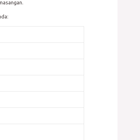
emasangan.
nda: