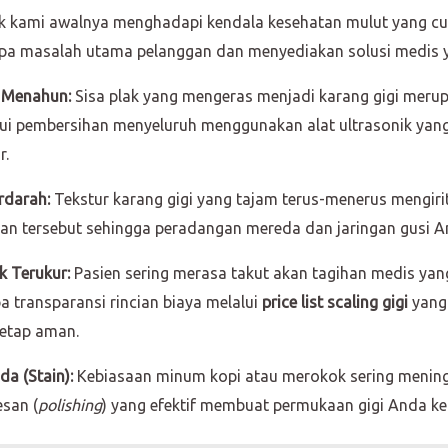
ik kami awalnya menghadapi kendala kesehatan mulut yang c
rapa masalah utama pelanggan dan menyediakan solusi medis y
) Menahun:
Sisa plak yang mengeras menjadi karang gigi merup
ui pembersihan menyeluruh menggunakan alat ultrasonik yang
r.
rdarah:
Tekstur karang gigi yang tajam terus-menerus mengirit
an tersebut sehingga peradangan mereda dan jaringan gusi An
k Terukur:
Pasien sering merasa takut akan tagihan medis yan
 transparansi rincian biaya melalui
price list scaling gigi
yang 
etap aman.
a (Stain):
Kebiasaan minum kopi atau merokok sering menin
san (
polishing
) yang efektif membuat permukaan gigi Anda kem