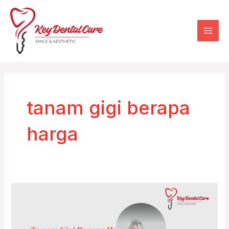
Skip
Mai
to
Men
content
tanam gigi berapa
harga
Tanam
Gigi
Berapa